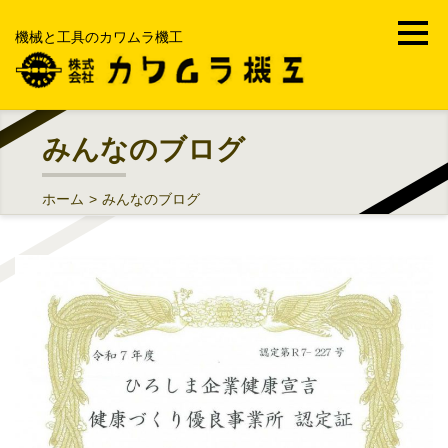
機械と工具のカワムラ機工
ホーム
みんなのブログ
会社案内
ホーム
>
みんなのブログ
事業内容
機械工具・FA・MRO
部品加工受託製造販売
工場メンテナンス・修理工事
中古機械買取販売