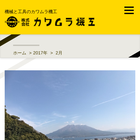
機械と工具のカワムラ機工
ホーム
ホーム
>
2017年
>
2月
会社案内
事業内容
機械工具・FA・MRO
部品加工受託製造販売
工場メンテナンス・修理工事
中古機械買取販売