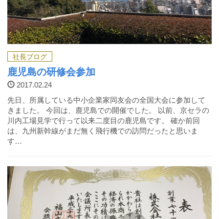
セミナー・展示会
新着情報
社長ブログ
鹿児島の研修会参加
採用情報
2017.02.24
営業事務
先日、所属している中小企業家同友会の全国大会に参加して
きました。 今回は、鹿児島での開催でした。 以前、京セラの
川内工場見学で行って以来二度目の鹿児島です。 確か前回
営業
は、九州新幹線がまだ無く飛行機での訪問だったと思いま
す…
お問い合わせ
閉じる