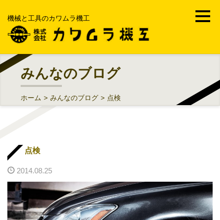
機械と工具のカワムラ機工
ホーム
みんなのブログ
会社案内
ホーム
>
みんなのブログ
>
点検
事業内容
機械工具・FA・MRO
点検
部品加工受託製造販売
2014.08.25
工場メンテナンス・修理工事
中古機械買取販売