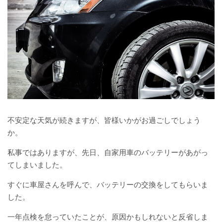
セミナー・展示会
新着情報
採用情報
営業事務
不安定な天気が続きますが、皆様いかがお過ごしでしょう
営業
か。
お問い合わせ
私事ではありますが、先日、自家用車のバッテリーがあがっ
てしまいました。
閉じる
すぐに車屋さんを呼んで、バッテリーの交換をしてもらいま
した。
一年点検を怠っていたことが、原因かもしれないと反省しま