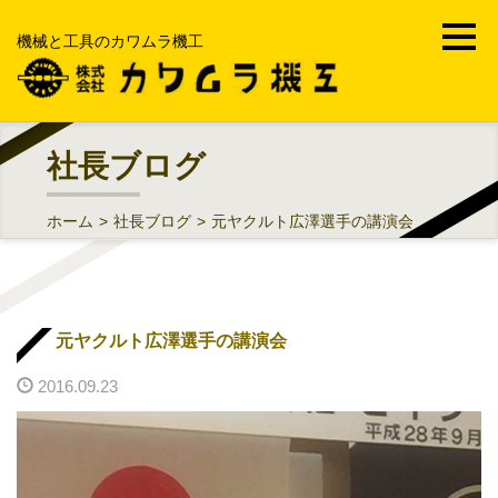
機械と工具のカワムラ機工
ホーム
社長ブログ
会社案内
ホーム
>
社長ブログ
>
元ヤクルト広澤選手の講演会
事業内容
機械工具・FA・MRO
元ヤクルト広澤選手の講演会
部品加工受託製造販売
2016.09.23
工場メンテナンス・修理工事
中古機械買取販売