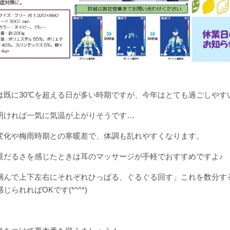
は既に30℃を超える日が多い時期ですが、今年はとても過ごしやす
明ければ一気に気温が上がりそうです…
変化や梅雨時期との寒暖差で、体調も乱れやすくなります。
重だるさを感じたときは耳のマッサージが手軽でおすすめですよ♪
掴んで上下左右にそれぞれひっぱる、ぐるぐる回す」これを数分す
じられればOKです(*^^*)