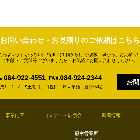
お問い合わせ・お見積りのご依頼はこち
だらよいかわからない部品加工(１個から)、小規模工事から、お見積り
ご相談・ご質問等ございましたら、お気軽にお問い合わせください。
084-922-4551
084-924-2344
FAX.
お問
休日/第1・2・4・5土曜日、日祝日、年末年始、夏季休暇
事業内容
セミナー・展示会
新着情報
府中営業所
〒726-0012