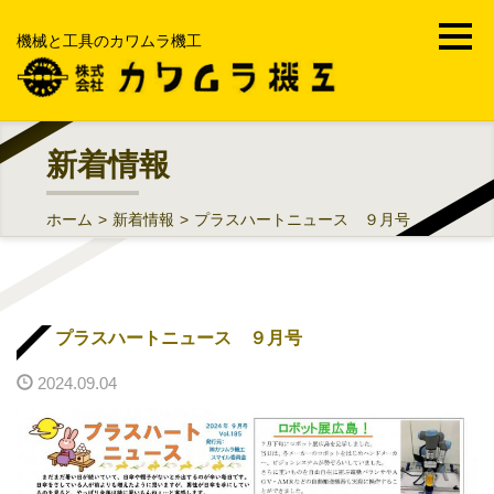
機械と工具のカワムラ機工
ホーム
新着情報
会社案内
ホーム
>
新着情報
>
プラスハートニュース ９月号
事業内容
機械工具・FA・MRO
プラスハートニュース ９月号
部品加工受託製造販売
2024.09.04
工場メンテナンス・修理工事
中古機械買取販売