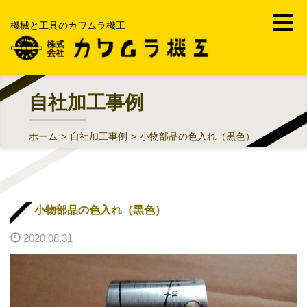
機械と工具のカワムラ機工
ホーム
自社加工事例
会社案内
ホーム
>
自社加工事例
>
小物部品の色入れ（黒色）
事業内容
機械工具・FA・MRO
小物部品の色入れ（黒色）
部品加工受託製造販売
2020.08.31
工場メンテナンス・修理工事
中古機械買取販売