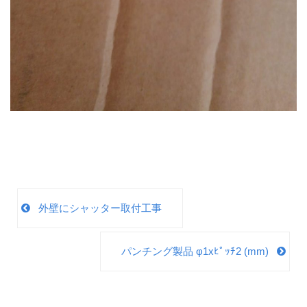
外壁にシャッター取付工事
パンチング製品 φ1xﾋﾟｯﾁ2 (mm)